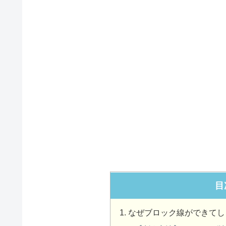
目
なぜブロック線ができてし