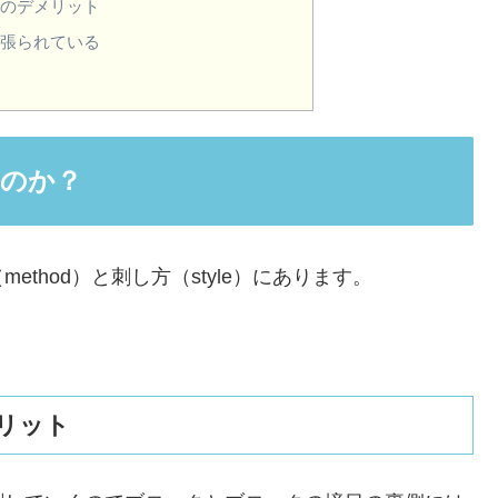
法のデメリット
っ張られている
のか？
thod）と刺し方（style）にあります。
リット