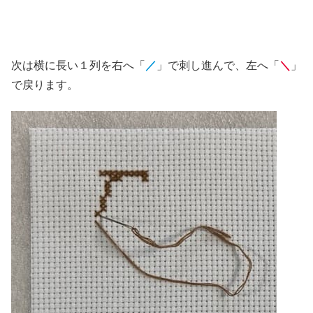
次は横に長い１列を右へ「
／
」で刺し進んで、左へ「
＼
」
で戻ります。