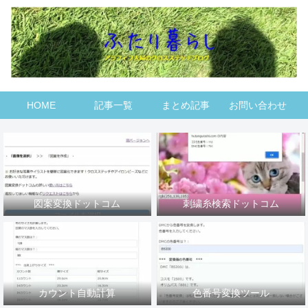
HOME
記事一覧
まとめ記事
お問い合わせ
図案変換ドットコム
刺繍糸検索ドットコム
カウント自動計算
色番号変換ツール