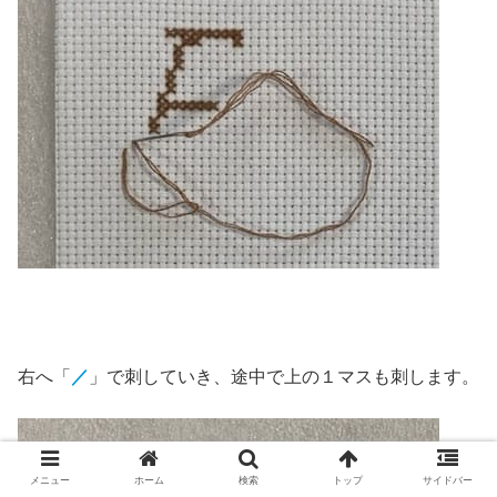
右へ「
／
」で刺していき、途中で上の１マスも刺します。
メニュー
ホーム
検索
トップ
サイドバー