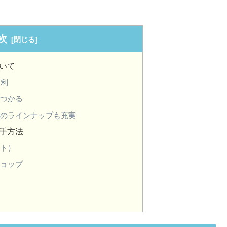
次
ついて
便利
見つかる
品のラインナップも充実
入手方法
イト）
ショップ