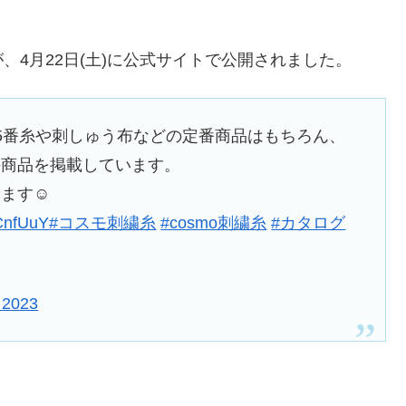
が、4月22日(土)に公式サイトで公開されました。
／25番糸や刺しゅう布などの定番商品はもちろん、
の商品を掲載しています。
います☺
PCnfUuY
#コスモ刺繍糸
#cosmo刺繍糸
#カタログ
, 2023