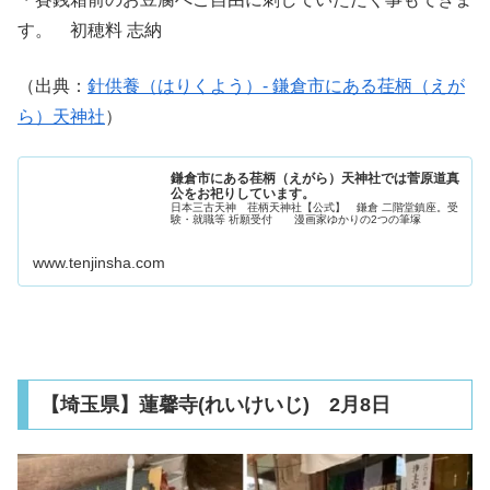
す。 初穂料 志納
（出典：
針供養（はりくよう）- 鎌倉市にある荏柄（えが
ら）天神社
）
鎌倉市にある荏柄（えがら）天神社では菅原道真
公をお祀りしています。
日本三古天神 荏柄天神社【公式】 鎌倉 二階堂鎮座。受
験・就職等 祈願受付 漫画家ゆかりの2つの筆塚
www.tenjinsha.com
【埼玉県】蓮馨寺(れいけいじ) 2月8日