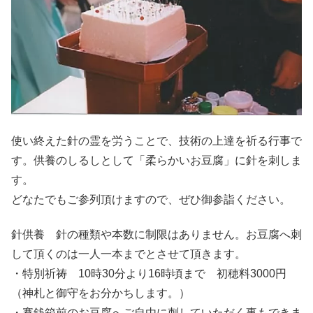
使い終えた針の霊を労うことで、技術の上達を祈る行事で
す。供養のしるしとして「柔らかいお豆腐」に針を刺しま
す。
どなたでもご参列頂けますので、ぜひ御参詣ください。
針供養 針の種類や本数に制限はありません。お豆腐へ刺
して頂くのは一人一本までとさせて頂きます。
・特別祈祷 10時30分より16時頃まで 初穂料3000円
（神札と御守をお分かちします。）
・賽銭箱前のお豆腐へご自由に刺していただく事もできま