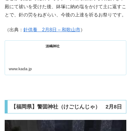
殿にて祓いを受けた後、鉢塚に納め塩をかけて土に返すこ
とで、針の労をねぎらい、今後の上達を祈るお祭りです。
（出典：
針供養 2月8日 – 和歌山市
）
淡嶋神社
www.kada.jp
【福岡県】警固神社（けごじんじゃ） 2月8日