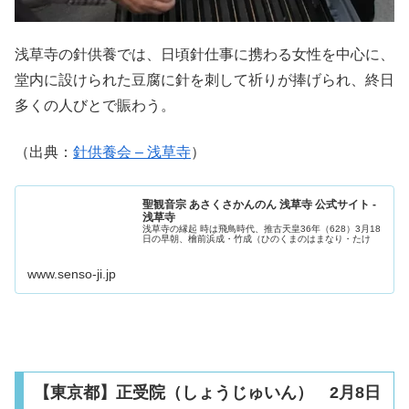
浅草寺の針供養では、日頃針仕事に携わる女性を中心に、
堂内に設けられた豆腐に針を刺して祈りが捧げられ、終日
多くの人びとで賑わう。
（出典：
針供養会 – 浅草寺
）
聖観音宗 あさくさかんのん 浅草寺 公式サイト -
浅草寺
浅草寺の縁起 時は飛鳥時代、推古天皇36年（628）3月18
日の早朝、檜前浜成・竹成（ひのくまのはまなり・たけ
www.senso-ji.jp
【東京都】正受院（しょうじゅいん） 2月8日