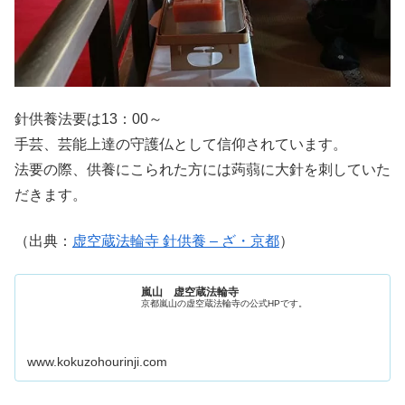
針供養法要は13：00～
手芸、芸能上達の守護仏として信仰されています。
法要の際、供養にこられた方には蒟蒻に大針を刺していた
だきます。
（出典：
虚空蔵法輪寺 針供養 – ざ・京都
）
嵐山 虚空蔵法輪寺
京都嵐山の虚空蔵法輪寺の公式HPです。
www.kokuzohourinji.com