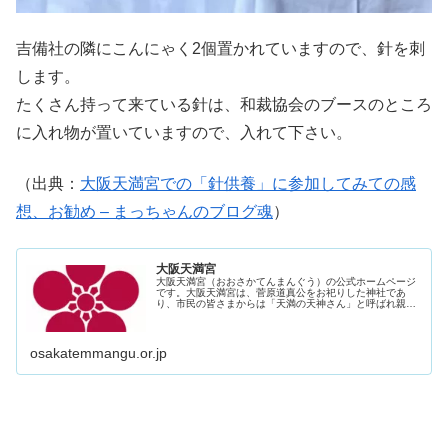
吉備社の隣にこんにゃく2個置かれていますので、針を刺
します。
たくさん持って来ている針は、和裁協会のブースのところ
に入れ物が置いていますので、入れて下さい。
（出典：
大阪天満宮での「針供養」に参加してみての感
想、お勧め – まっちゃんのブログ魂
）
大阪天満宮
大阪天満宮（おおさかてんまんぐう）の公式ホームページ
です。大阪天満宮は、菅原道真公をお祀りした神社であ
り、市民の皆さまからは「天満の天神さん」と呼ばれ親し
まれています。毎年7月24日から25日にかけて行われる天
神祭は日本三大祭、大阪三大夏祭りとして有名です。
osakatemmangu.or.jp