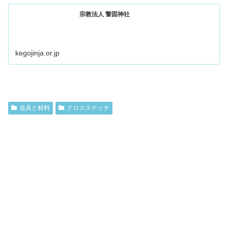
宗教法人 警固神社
kegojinja.or.jp
道具と材料
クロスステッチ