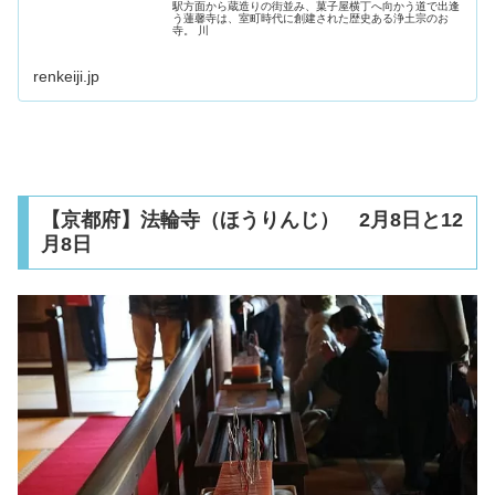
駅方面から蔵造りの街並み、菓子屋横丁へ向かう道で出逢
う蓮馨寺は、室町時代に創建された歴史ある浄土宗のお
寺。 川
renkeiji.jp
【京都府】法輪寺（ほうりんじ） 2月8日と12
月8日