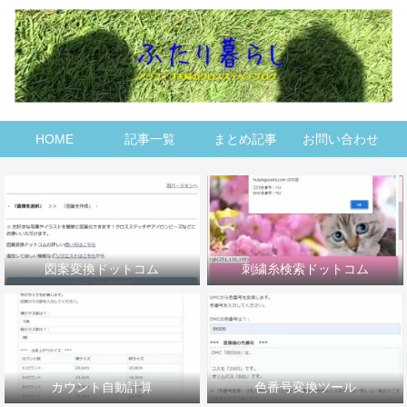
HOME
記事一覧
まとめ記事
お問い合わせ
図案変換ドットコム
刺繍糸検索ドットコム
カウント自動計算
色番号変換ツール