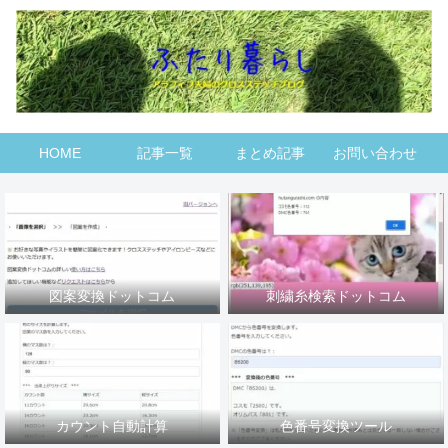
HOME
記事一覧
まとめ記事
お問い合わせ
図案変換ドットコム
刺繍糸検索ドットコム
カウント自動計算
色番号変換ツール