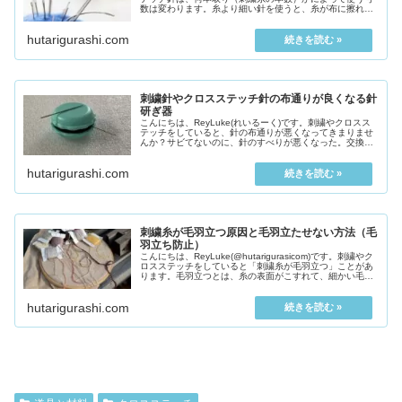
数は変わります。糸より細い針を使うと、糸が布に擦れて
毛羽立ってしまいます。逆に糸より針...
hutarigurashi.com
刺繍針やクロスステッチ針の布通りが良くなる針
研ぎ器
こんにちは、ReyLuke(れいるーく)です。刺繍やクロスス
テッチをしていると、針の布通りが悪くなってきまりませ
んか？サビてないのに、針のすべりが悪くなった。交換し
ないとダメ？針のすべりが悪くな...
hutarigurashi.com
刺繍糸が毛羽立つ原因と毛羽立たせない方法（毛
羽立ち防止）
こんにちは、ReyLuke(@hutarigurasicom)です。刺繍やク
ロスステッチをしていると「刺繍糸が毛羽立つ」ことがあ
ります。毛羽立つとは、糸の表面がこすれて、細かい毛が
数多く立つとこです。つまり...
hutarigurashi.com