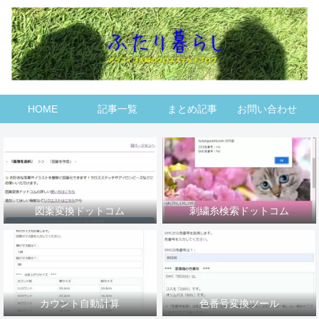
HOME
記事一覧
まとめ記事
お問い合わせ
図案変換ドットコム
刺繍糸検索ドットコム
カウント自動計算
色番号変換ツール