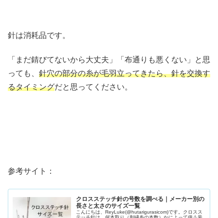
針は消耗品です。
「まだ錆びてないから大丈夫」「布通りも悪くない」と思
っても、
針穴の部分の糸が毛羽立ってきたら、針を交換す
るタイミング
だと思ってください。
参考サイト：
クロスステッチ針の号数を調べる｜メーカー別の
長さと太さのサイズ一覧
こんにちは、ReyLuke(@hutarigurasicom)です。クロスス
テッチ針は、何本取り（刺繍糸の本数）かによって使う号