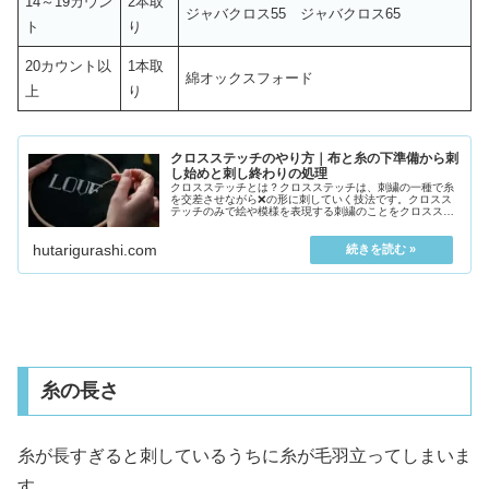
14～19カウン
2本取
ジャバクロス55 ジャバクロス65
ト
り
20カウント以
1本取
綿オックスフォード
上
り
クロスステッチのやり方｜布と糸の下準備から刺
し始めと刺し終わりの処理
クロスステッチとは？クロスステッチは、刺繍の一種で糸
を交差させながら❌の形に刺していく技法です。クロスス
テッチのみで絵や模様を表現する刺繍のことをクロスステ
ッチ刺繍と呼び、「刺繍」を付けずに「クロスステッチ」
と呼ば...
hutarigurashi.com
糸の長さ
糸が長すぎると刺しているうちに糸が毛羽立ってしまいま
す。