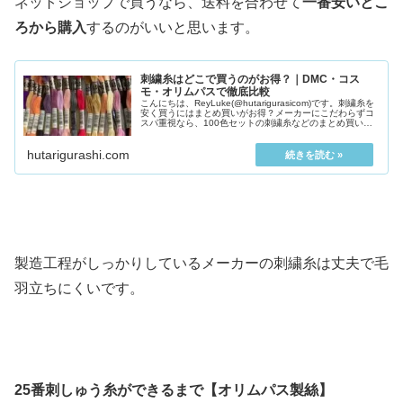
ネットショップで買うなら、送料を合わせて
一番安いとこ
ろから購入
するのがいいと思います。
刺繍糸はどこで買うのがお得？｜DMC・コス
モ・オリムパスで徹底比較
こんにちは、ReyLuke(@hutarigurasicom)です。刺繍糸を
安く買うにはまとめ買いがお得？メーカーにこだわらずコ
スパ重視なら、100色セットの刺繍糸などのまとめ買いも
アリだと思います。光...
hutarigurashi.com
製造工程がしっかりしているメーカーの刺繍糸は丈夫で毛
羽立ちにくいです。
25番刺しゅう糸ができるまで【オリムパス製絲】