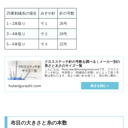
25番刺繍糸の場合
みすや針
針の号数
1～2本取り
寸１
26号
3～4本取り
寸２
24号
5～6本取り
寸３
22号
クロスステッチ針の号数を調べる｜メーカー別の
長さと太さのサイズ一覧
こんにちは、ReyLuke(@hutarigurasicom)です。クロスス
テッチ針は、何本取り（刺繍糸の本数）かによって使う号
数は変わります。糸より細い針を使うと、糸が布に擦れて
毛羽立ってしまいます。逆に糸より針...
hutarigurashi.com
布目の大きさと糸の本数