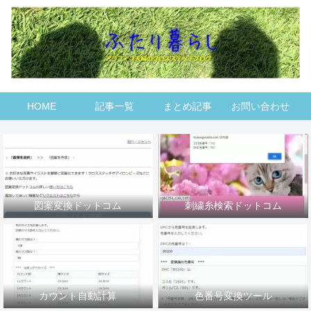
HOME
記事一覧
まとめ記事
お問い合わせ
図案変換ドットコム
刺繍糸検索ドットコム
カウント自動計算
色番号変換ツール