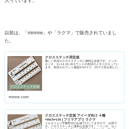
入っています。
以前は、「minnne」や「ラクマ」で販売されていまし
た。
クロスステッチ用定規
優しい木目のクロスステッチに便利な定規です。インチ、
センチ、11.14.16.18カウントの布目のメモリが入ってい
ます。布目のカウント確認や10マス、20マス先を刺したい
時、目安をつけやすくなります。布にラインを引く時もぐ
っと作業効率アップできます。軽いので、...
minne.com
クロスステッチ定規 アイーダ向け ４種
+inch+cm | フリマアプリ ラクマ
メルカリより手数料分のお値下げしてますので、お得で
す。クロスステッチに便利な定規です。＊インチ、セン