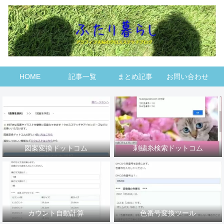
HOME
記事一覧
まとめ記事
お問い合わせ
図案変換ドットコム
刺繍糸検索ドットコム
カウント自動計算
色番号変換ツール