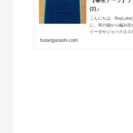
【養生テープ】テ
(2)」
こんにちは、ReyLuke
に、布の端から編み目
イーダやジャバクロスな
hutarigurashi.com