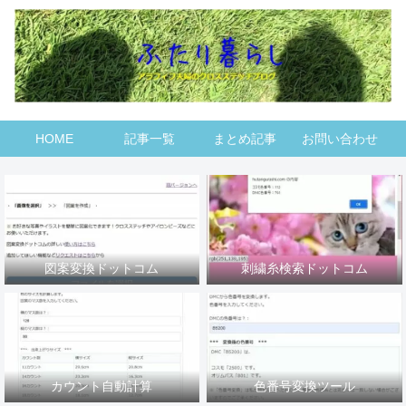
HOME
記事一覧
まとめ記事
お問い合わせ
図案変換ドットコム
刺繍糸検索ドットコム
カウント自動計算
色番号変換ツール