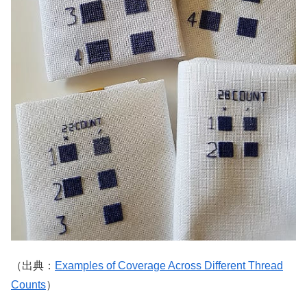
（出典：
Examples of Coverage Across Different Thread
Counts
）