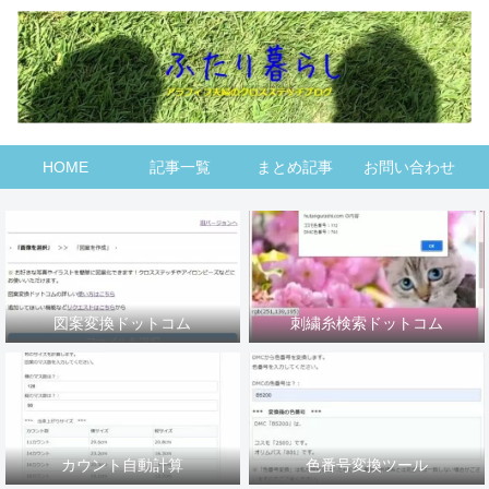
HOME
記事一覧
まとめ記事
お問い合わせ
図案変換ドットコム
刺繍糸検索ドットコム
カウント自動計算
色番号変換ツール