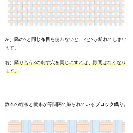
左）隣の×と
同じ布目
を使わないと、×と×が離れてしまい
ます。
右）
隣り合う×の刺す穴を同じにすれば、隙間はなくなり
ます。
数本の縦糸と横糸が等間隔で織られている
ブロック織り
。