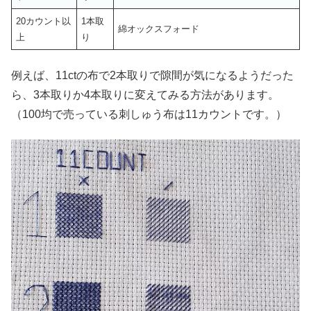
20カウント以
1本取
綿オックスフォード
上
り
例えば、11ctの布で2本取りで隙間が気になるようだった
ら、3本取りか4本取りに変えてみる方法があります。
（100均で売っている刺しゅう布は11カウントです。）