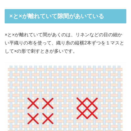
×と×が離れていて隙間があいている
×と×が離れていて間があくのは、リネンなどの目の細か
い平織りの布を使って、織り糸の縦横2本ずつを１マスと
して×の形で刺すときが多いです。