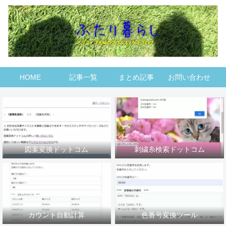
HOME
記事一覧
まとめ記事
お問い合わせ
図案変換ドットコム
刺繍糸検索ドットコム
カウント自動計算
色番号変換ツール