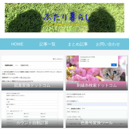
HOME
記事一覧
まとめ記事
お問い合わせ
図案変換ドットコム
刺繍糸検索ドットコム
カウント自動計算
色番号変換ツール