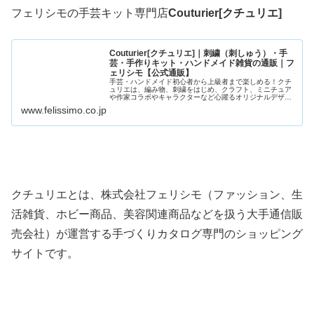
フェリシモの手芸キット専門店
Couturier[クチュリエ]
Couturier[クチュリエ]｜刺繍（刺しゅう）・手
芸・手作りキット・ハンドメイド雑貨の通販｜フ
ェリシモ【公式通販】
手芸・ハンドメイド初心者から上級者まで楽しめる！クチ
ュリエは、編み物、刺繍をはじめ、クラフト、ミニチュア
や作家コラボやキャラクターなど心躍るオリジナルデザイ
ンのキットが充実。手作りを通じて暮らしを楽しく。フェ
www.felissimo.co.jp
リシモの公式通販でチェック！｜ファッション、雑貨、手
づくりキットなど暮らしを楽しむフェリシモ
クチュリエとは、株式会社フェリシモ（ファッション、生
活雑貨、ホビー商品、美容関連商品などを扱う大手通信販
売会社）が運営する手づくりカタログ専門のショッピング
サイトです。