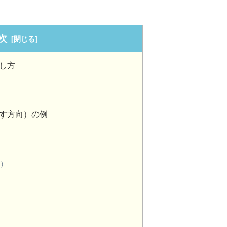
次
し方
す方向）の例
換）