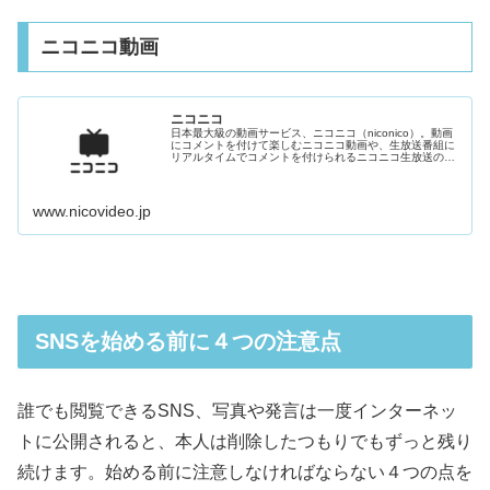
ニコニコ動画
ニコニコ
日本最大級の動画サービス、ニコニコ（niconico）。動画
にコメントを付けて楽しむニコニコ動画や、生放送番組に
リアルタイムでコメントを付けられるニコニコ生放送のほ
か、イラスト・マンガ・最新ニュース・ゲームなど、エン
ターテイメントを全て無料で楽しめる！
www.nicovideo.jp
SNSを始める前に４つの注意点
誰でも閲覧できるSNS、写真や発言は一度インターネッ
トに公開されると、本人は削除したつもりでもずっと残り
続けます。始める前に注意しなければならない４つの点を