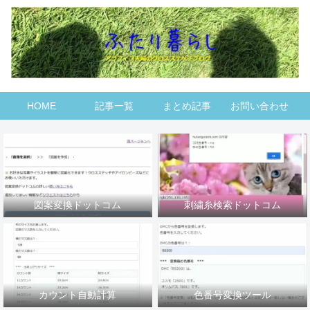
HOME
記事一覧
まとめ記事
お問い合わせ
図案変換ドットコム
刺繍糸検索ドットコム
カウント自動計算
色番号変換ツール