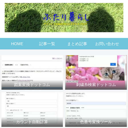
HOME
記事一覧
まとめ記事
お問い合わせ
図案変換ドットコム
刺繍糸検索ドットコム
カウント自動計算
色番号変換ツール