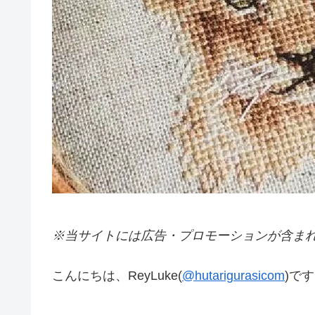
※当サイトには広告・プロモーションが含ま
こんにちは、ReyLuke(
@hutarigurasicom
)で