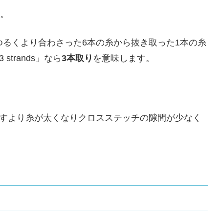
す。
ゆるくより合わさった6本の糸から抜き取った1本の糸
 strands」なら
3本取り
を意味します。
刺すより糸が太くなりクロスステッチの隙間が少なく