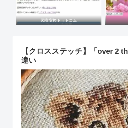
図案変換ドットコム
【クロスステッチ】「over 2 th
違い