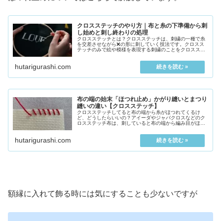
クロスステッチのやり方｜布と糸の下準備から刺
し始めと刺し終わりの処理
クロスステッチとは？クロスステッチは、刺繍の一種で糸
を交差させながら❌の形に刺していく技法です。クロスス
テッチのみで絵や模様を表現する刺繍のことをクロスステ
ッチ刺繍と呼び、「刺繍」を付けずに「クロスステッチ」
と呼ば...
hutarigurashi.com
布の端の始末「ほつれ止め」かがり縫いとまつり
縫いの違い【クロスステッチ】
クロスステッチしてると布の端から糸がほつれてくるけ
ど、どうしたらいいの？アイーダやジャバクロスなどのク
ロスステッチ布は、刺していると布の端から編み目がほつ
れてきます。布の端がほつれないように、刺し始める前に
「か...
hutarigurashi.com
額縁に入れて飾る時には気にすることも少ないですが