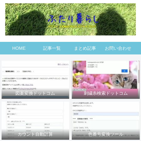
HOME
記事一覧
まとめ記事
お問い合わせ
図案変換ドットコム
刺繍糸検索ドットコム
カウント自動計算
色番号変換ツール