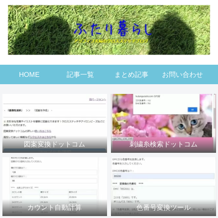
HOME
記事一覧
まとめ記事
お問い合わせ
図案変換ドットコム
刺繍糸検索ドットコム
カウント自動計算
色番号変換ツール