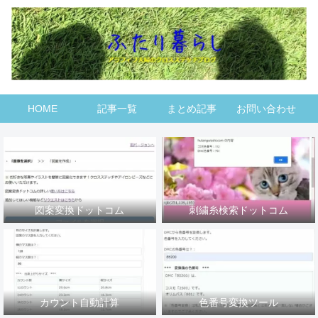
HOME
記事一覧
まとめ記事
お問い合わせ
図案変換ドットコム
刺繍糸検索ドットコム
カウント自動計算
色番号変換ツール