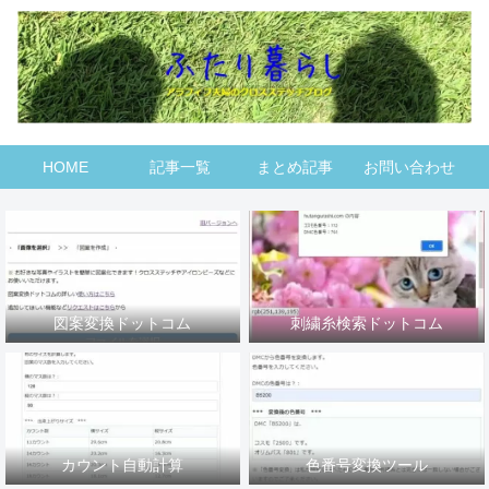
HOME
記事一覧
まとめ記事
お問い合わせ
図案変換ドットコム
刺繍糸検索ドットコム
カウント自動計算
色番号変換ツール