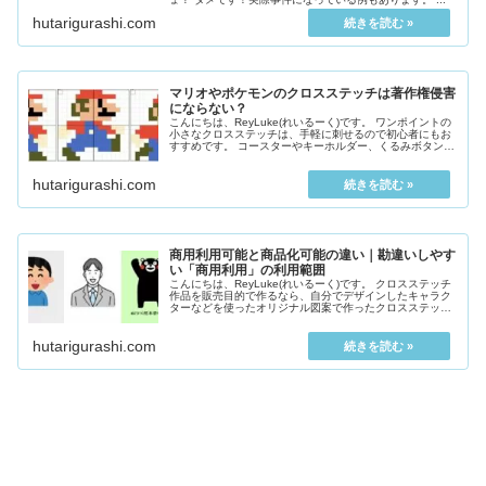
hutarigurashi.com
マリオやポケモンのクロスステッチは著作権侵害
にならない？
こんにちは、ReyLuke(れいるーく)です。 ワンポイントの
小さなクロスステッチは、手軽に刺せるので初心者にもお
すすめです。 コースターやキーホルダー、くるみボタンに
仕立てたり、慣れてくるとハンカチや洋服、バッグなど
に...
hutarigurashi.com
商用利用可能と商品化可能の違い｜勘違いしやす
い「商用利用」の利用範囲
こんにちは、ReyLuke(れいるーく)です。 クロスステッチ
作品を販売目的で作るなら、自分でデザインしたキャラク
ターなどを使ったオリジナル図案で作ったクロスステッチ
でなければなりません。 本やネットに載っている図案は
個...
hutarigurashi.com