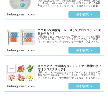
小さな図案ならパソコンのお絵描きソフトで簡単に作れま
す。今回は、Windowsのパソコンに標準で入っているお絵
かきソフト「ペイント」を使って、クロスステッチ図案を
作る方法を３つ紹介したします。スマホ...
hutarigurashi.com
エクセルで画像をトレースしてクロスステッチ図
案を作ろう！
今回紹介させていただくのは、写真やイラストなどの画像
をエクセルに貼りつけて、その上からなぞるように図案
（ドット絵）を作る方法です。文字や数字、アルファベッ
トもお好きなフォントで図案が作れます。写真やイラス
ト...
hutarigurashi.com
スマホアプリで図案を作る｜レイヤー機能の使い
方【クロスステッチ】
以前、パソコンのお絵かきソフト「ペイント」を使って図
案を作る方法を紹介しました。今回は、スマホアプリ「ド
ットピクト」のレイヤー機能を使って図案を作る方法を解
説していきます。レイヤー機能は...
hutarigurashi.com