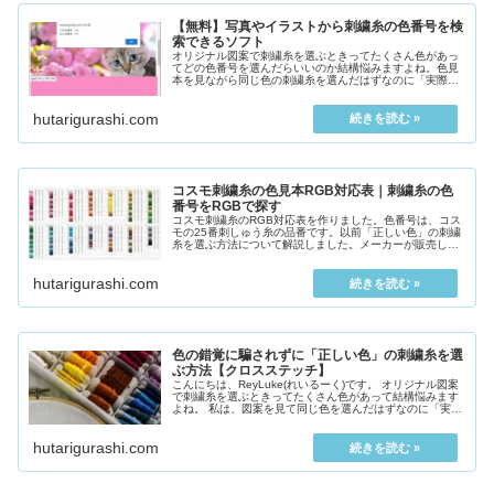
【無料】写真やイラストから刺繍糸の色番号を検
索できるソフト
オリジナル図案で刺繍糸を選ぶときってたくさん色があっ
てどの色番号を選んだらいいのか結構悩みますよね。色見
本を見ながら同じ色の刺繍糸を選んだはずなのに「実際刺
してみると思ってた色と違ってた」ってことがよくありま
す。...
hutarigurashi.com
コスモ刺繍糸の色見本RGB対応表｜刺繍糸の色
番号をRGBで探す
コスモ刺繍糸のRGB対応表を作りました。色番号は、コス
モの25番刺しゅう糸の品番です。以前「正しい色」の刺繍
糸を選ぶ方法について解説しました。メーカーが販売して
いる「色見本帳」があれば一...
hutarigurashi.com
色の錯覚に騙されずに「正しい色」の刺繍糸を選
ぶ方法【クロスステッチ】
こんにちは、ReyLuke(れいるーく)です。 オリジナル図案
で刺繍糸を選ぶときってたくさん色があって結構悩みます
よね。 私は、図案を見て同じ色を選んだはずなのに「実際
刺してみると思ってた色と違ってた」ってことがよくあ
り...
hutarigurashi.com